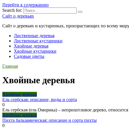
Перейти к содержанию
Search for:
Сайт о деревьях
Сайт о деревьях и кустарниках, произрастающих по всему миру
Лиственные деревья
Лиственные кустарники
Хвойные деревья
Хвойные кустарники
Садовые цветы
Главная
Хвойные деревья
Хвойные деревья
Ель сербская: описание, виды и сорта
0
Ель сербская (ель Оморика) – неприхотливое дерево, относитс
Хвойные деревья
Пихта бальзамическая: описание и сорта пихты
0