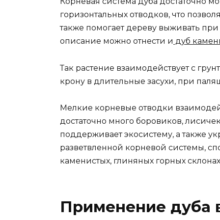
Корневая система дуба достаточно мо
горизонтальных отводков, что позволяе
также помогает дереву выживать при 
описание можно отнести и
дуб каме
Так растение взаимодействует с грун
крону в длительные засухи, при паля
Мелкие корневые отводки взаимодейс
достаточно много боровиков, лисичек
поддерживает экосистему, а также ук
разветвленной корневой системы, сп
каменистых, глиняных горных склонах
Применение дуба 