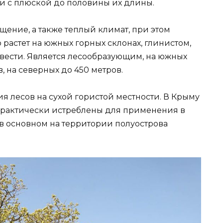
ди с плюской до половины их длины.
ение, а также теплый климат, при этом
 растет на южных горных склонах, глинистом,
вести. Является лесообразующим, на южных
в, на северных до 450 метров.
я лесов на сухой гористой местности. В Крыму
практически истреблены для применения в
 в основном на территории полуострова