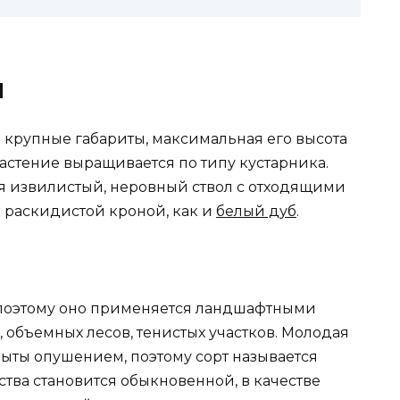
я
крупные габариты, максимальная его высота
 растение выращивается по типу кустарника.
я извилистый, неровный ствол с отходящими
 раскидистой кроной, как и
белый дуб
.
 поэтому оно применяется ландшафтными
объемных лесов, тенистых участков. Молодая
рыты опушением, поэтому сорт называется
тва становится обыкновенной, в качестве