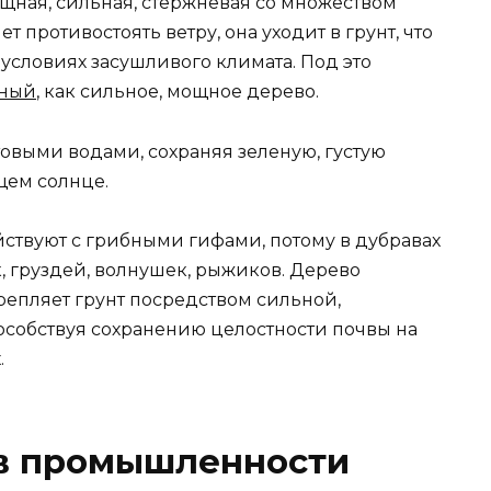
щная, сильная, стержневая со множеством
т противостоять ветру, она уходит в грунт, что
условиях засушливого климата. Под это
нный
, как сильное, мощное дерево.
товыми водами, сохраняя зеленую, густую
щем солнце.
твуют с грибными гифами, потому в дубравах
, груздей, волнушек, рыжиков. Дерево
репляет грунт посредством сильной,
особствуя сохранению целостности почвы на
.
в промышленности