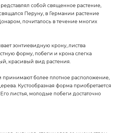
х представлял собой священное растение,
свящался Перуну, в Германии растение
Донаром, почиталось в течение многих
вает зонтиевидную крону, листва
тную форму, побеги и крона слегка
ый, красивый вид растения.
и принимают более плотное расположение,
дерева. Кустообразная форма приобретается
Его листья, молодые побеги достаточно