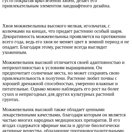
густо покрытая ярко-зеленой хвоей, делает его
привлекательным элементом ландшафтного дизайна.
Хвоя можжевельника высокого мелкая, игольчатая, с
колючками на концах, что придает растению особый шарм.
Декоративность можжевельника проявляется на протяжении
всего года, ведь его хвоя не меняет цвет в зимний период и не
опадает. Благодаря этому, растение всегда выглядит
ухоженным.
Можжевельник высокий отличается своей адаптивностью и
неприхотливостью к условиям выращивания. Он
предпочитает солнечные места, но может сохранять свою
привлекательность в полутени. Растение любит почвы с
хорошей дренажной способностью, умеренно влажные и
питательные. Однако можно наблюдать его рост на более
сухих и непригодных для других культурных растений
грунтах.
Можжевельник высокий также обладает ценными
лекарственными качествами, благодаря которым он является
частью многих народных медицинских препаратов. В его
ягодах содержатся эфирные масла и другие биологически
активные вещества, обладающие противовоспалительными,