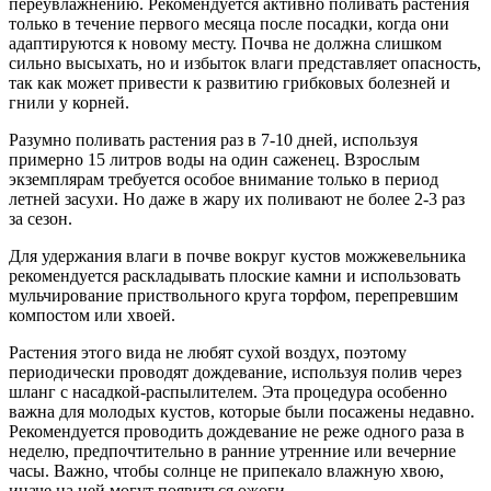
переувлажнению. Рекомендуется активно поливать растения
только в течение первого месяца после посадки, когда они
адаптируются к новому месту. Почва не должна слишком
сильно высыхать, но и избыток влаги представляет опасность,
так как может привести к развитию грибковых болезней и
гнили у корней.
Разумно поливать растения раз в 7-10 дней, используя
примерно 15 литров воды на один саженец. Взрослым
экземплярам требуется особое внимание только в период
летней засухи. Но даже в жару их поливают не более 2-3 раз
за сезон.
Для удержания влаги в почве вокруг кустов можжевельника
рекомендуется раскладывать плоские камни и использовать
мульчирование приствольного круга торфом, перепревшим
компостом или хвоей.
Растения этого вида не любят сухой воздух, поэтому
периодически проводят дождевание, используя полив через
шланг с насадкой-распылителем. Эта процедура особенно
важна для молодых кустов, которые были посажены недавно.
Рекомендуется проводить дождевание не реже одного раза в
неделю, предпочтительно в ранние утренние или вечерние
часы. Важно, чтобы солнце не припекало влажную хвою,
иначе на ней могут появиться ожоги.