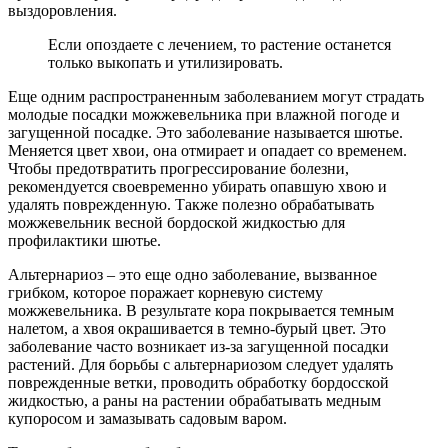
выздоровления.
Если опоздаете с лечением, то растение останется
только выкопать и утилизировать.
Еще одним распространенным заболеванием могут страдать
молодые посадки можжевельника при влажной погоде и
загущенной посадке. Это заболевание называется шютье.
Меняется цвет хвои, она отмирает и опадает со временем.
Чтобы предотвратить прогрессирование болезни,
рекомендуется своевременно убирать опавшую хвою и
удалять поврежденную. Также полезно обрабатывать
можжевельник весной бордоской жидкостью для
профилактики шютье.
Альтернариоз – это еще одно заболевание, вызванное
грибком, которое поражает корневую систему
можжевельника. В результате кора покрывается темным
налетом, а хвоя окрашивается в темно-бурый цвет. Это
заболевание часто возникает из-за загущенной посадки
растений. Для борьбы с альтернариозом следует удалять
поврежденные ветки, проводить обработку бордосской
жидкостью, а раны на растении обрабатывать медным
купоросом и замазывать садовым варом.