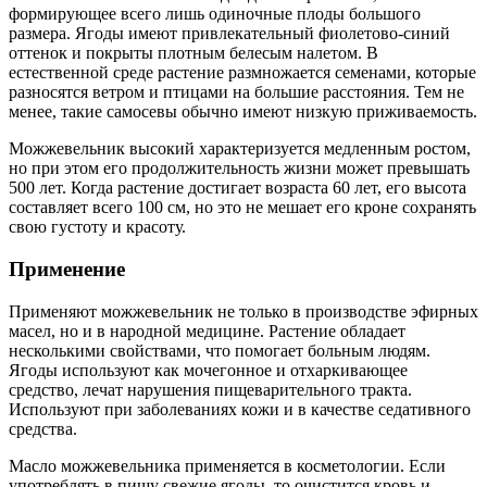
формирующее всего лишь одиночные плоды большого
размера. Ягоды имеют привлекательный фиолетово-синий
оттенок и покрыты плотным белесым налетом. В
естественной среде растение размножается семенами, которые
разносятся ветром и птицами на большие расстояния. Тем не
менее, такие самосевы обычно имеют низкую приживаемость.
Можжевельник высокий характеризуется медленным ростом,
но при этом его продолжительность жизни может превышать
500 лет. Когда растение достигает возраста 60 лет, его высота
составляет всего 100 см, но это не мешает его кроне сохранять
свою густоту и красоту.
Применение
Применяют можжевельник не только в производстве эфирных
масел, но и в народной медицине. Растение обладает
несколькими свойствами, что помогает больным людям.
Ягоды используют как мочегонное и отхаркивающее
средство, лечат нарушения пищеварительного тракта.
Используют при заболеваниях кожи и в качестве седативного
средства.
Масло можжевельника применяется в косметологии. Если
употреблять в пищу свежие ягоды, то очистится кровь и