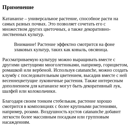
Применение
Катананхе – универсальное растение, способное расти на
самых разных почвах. Это позволяет сочетать его с
множеством других цветочных, а также декоративно-
лиственных культур.
Внимание! Растение эффектно смотрится на фоне
злаковых культур, таких как ковыль, овсяница.
Рассматриваемую культуру можно выращивать вместе с
другими цветущими многолетниками, например, горицветом,
ромашкой или вербеной. Используя catananche, можно создать
клумбу с последовательным цветением, высадив вместе с ней
весеннецветущие луковичные растения. Также интересным
дополнением для катананхе могут быть декоративный лук,
шалфей или колокольчики.
Благодаря своим тонким стебелькам, растение хорошо
смотрится в композициях с более крупными растениями,
например, розами. Воздушность кустов catananche добавит
легкости более массивным посадкам или групповым
насаждениям.