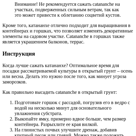
Внимание! Не рекомендуется сажать catananche на
участках, подверженных сильным ветрам, так как
это может привести к облетанию соцветий кустов.
Кроме того, катананхе отлично подходит для выращивания в
контейнерах и горшках, что позволяет изменять декоративные
элементы на садовом участке. Catananche в горшках также
является украшением балконов, террас.
Инструкция
Когда лучше сажать катананхе? Оптимальное время для
посадки рассматриваемой культуры в открытый грунт – осень
или весна. Делать это нужно после того, как минует угроза
заморозков.
Как правильно высадить catananche в открытый грунт:
Подготовьте горшок с рассадой, погрузив его в ведро с
водой на несколько минут для основательного
увлажнения субстрата.
Выкопайте ямку, примерно вдвое больше, чем размер
контейнера. Разрыхлите ее края вилкой.
На глинистых почвах улучшите дренаж, добавив
крупный песок или гравий. Можно также положить