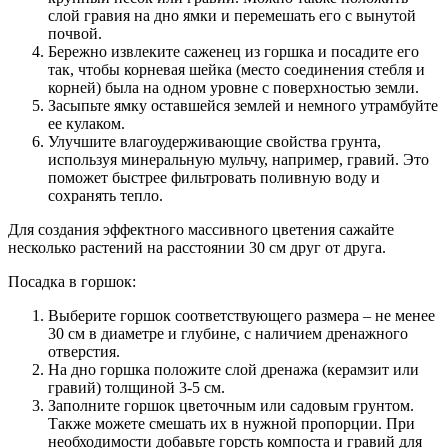
слой гравия на дно ямки и перемешать его с вынутой
почвой.
Бережно извлеките саженец из горшка и посадите его
так, чтобы корневая шейка (место соединения стебля и
корней) была на одном уровне с поверхностью земли.
Засыпьте ямку оставшейся землей и немного утрамбуйте
ее кулаком.
Улучшите влагоудерживающие свойства грунта,
используя минеральную мульчу, например, гравий. Это
поможет быстрее фильтровать поливную воду и
сохранять тепло.
Для создания эффектного массивного цветения сажайте
несколько растений на расстоянии 30 см друг от друга.
Посадка в горшок:
Выберите горшок соответствующего размера – не менее
30 см в диаметре и глубине, с наличием дренажного
отверстия.
На дно горшка положите слой дренажа (керамзит или
гравий) толщиной 3-5 см.
Заполните горшок цветочным или садовым грунтом.
Также можете смешать их в нужной пропорции. При
необходимости добавьте горсть компоста и гравий для