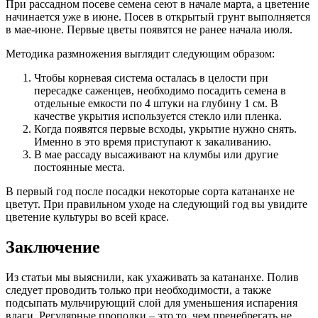
При рассадном посеве семена сеют в начале марта, а цветение
начинается уже в июне. Посев в открытый грунт выполняется
в мае-июне. Первые цветы появятся не ранее начала июля.
Методика размножения выглядит следующим образом:
Чтобы корневая система осталась в целости при
пересадке саженцев, необходимо посадить семена в
отдельные емкости по 4 штуки на глубину 1 см. В
качестве укрытия используется стекло или пленка.
Когда появятся первые всходы, укрытие нужно снять.
Именно в это время приступают к закаливанию.
В мае рассаду высаживают на клумбы или другие
постоянные места.
В первый год после посадки некоторые сорта катананхе не
цветут. При правильном уходе на следующий год вы увидите
цветение культуры во всей красе.
Заключение
Из статьи мы выяснили, как ухаживать за катананхе. Полив
следует проводить только при необходимости, а также
подсыпать мульчирующий слой для уменьшения испарения
влаги. Регулярные прополки – это то, чем пренебрегать не