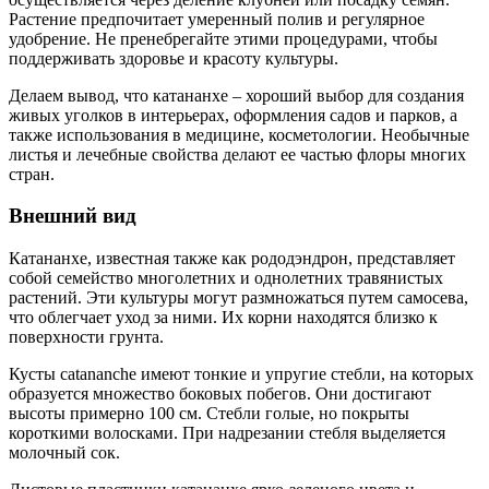
Растение предпочитает умеренный полив и регулярное
удобрение. Не пренебрегайте этими процедурами, чтобы
поддерживать здоровье и красоту культуры.
Делаем вывод, что катананхе – хороший выбор для создания
живых уголков в интерьерах, оформления садов и парков, а
также использования в медицине, косметологии. Необычные
листья и лечебные свойства делают ее частью флоры многих
стран.
Внешний вид
Катананхе, известная также как рододэндрон, представляет
собой семейство многолетних и однолетних травянистых
растений. Эти культуры могут размножаться путем самосева,
что облегчает уход за ними. Их корни находятся близко к
поверхности грунта.
Кусты catananche имеют тонкие и упругие стебли, на которых
образуется множество боковых побегов. Они достигают
высоты примерно 100 см. Стебли голые, но покрыты
короткими волосками. При надрезании стебля выделяется
молочный сок.