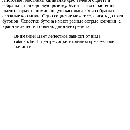
Листовые пластинки катананхе ярко-зеленого цвета и
собраны в прикорневую розетку. Бутоны этого растения
имеют форму, напоминающую васильки. Они собраны в
сложные корзинки. Одно соцветие может содержать до пяти
бутонов. Лепестки бутона имеют резные острые кончики, а
крайние лепестки обычно длиннее средних.
Внимание! Цвет лепестков зависит от вида
catananche. В центре соцветия видны ярко-желтые
тычинки.