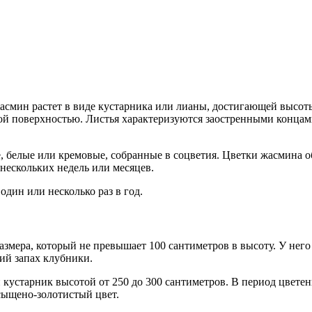
асмин растет в виде кустарника или лианы, достигающей высоты
ой поверхностью. Листья характеризуются заостренными концами
, белые или кремовые, собранные в соцветия. Цветки жасмина о
е нескольких недель или месяцев.
один или несколько раз в год.
змера, который не превышает 100 сантиметров в высоту. У нег
й запах клубники.
старник высотой от 250 до 300 сантиметров. В период цветени
сыщено-золотистый цвет.