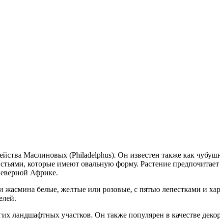
ейства Маслиновых (Philadelphus). Он известен также как чубушн
стьями, которые имеют овальную форму. Растение предпочитает
Северной Африке.
и жасмина белые, желтые или розовые, с пятью лепестками и ха
елей.
ругих ландшафтных участков. Он также популярен в качестве де