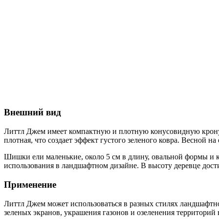
Внешний вид
Литтл Джем имеет компактную и плотную конусовидную крону, к
плотная, что создает эффект густого зеленого ковра. Весной 
Шишки ели маленькие, около 5 см в длину, овальной формы и 
использования в ландшафтном дизайне. В высоту деревце дости
Применение
Литтл Джем может использоваться в разных стилях ландшафтно
зеленых экранов, украшения газонов и озеленения территорий в