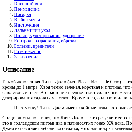
Внешний вид
Применение
Посадка
Выбор места
Инструкция
Дальнейший уход
Полив, мульчирование, удобрение
Контроль разрастания, обрезка
Болезни, вредители
Размножение
Заключение
Описание
Ель обыкновенная Литтл Джем (лат. Picea abies Little Gem) – 
кроны до 1 метра. Хвоя темно-зеленая, короткая и плотная, чт
фиолетовый цвет. Это растение предпочитает солнечные мест
декорирования садовых участков. Кроме того, она часто исполь
На заметку! Литтл Джем имеет хвойные иглы, которые от
Специалисты полагают, что Литл Джем — это результат естес
это в голландском питомнике в пятидесятых годах ХХ века. 
Джем напоминает небольшого ежика, который покрыт зеленым