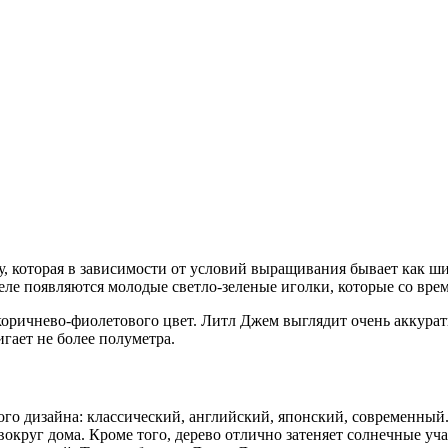
оторая в зависимости от условий выращивания бывает как широк
на еле появляются молодые светло-зеленые иголки, которые со в
коричнево-фиолетового цвет. Литл Джем выглядит очень аккурат
гает не более полуметра.
го дизайна: классический, английский, японский, современный.
округ дома. Кроме того, дерево отлично затеняет солнечные уча