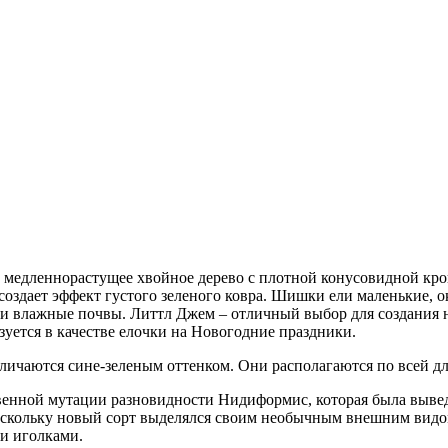
это медленнорастущее хвойное дерево с плотной конусовидной кро
о создает эффект густого зеленого ковра. Шишки ели маленькие, 
а и влажные почвы. Литтл Джем – отличный выбор для создания 
зуется в качестве елочки на Новогодние праздники.
личаются сине-зеленым оттенком. Они располагаются по всей дл
твенной мутации разновидности Нидиформис, которая была выве
Поскольку новый сорт выделялся своим необычным внешним видо
и иголками.