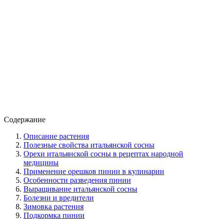
Содержание
Описание растения
Полезные свойства итальянской сосны
Орехи итальянской сосны в рецептах народной
медицины
Применение орешков пинии в кулинарии
Особенности разведения пинии
Выращивание итальянской сосны
Болезни и вредители
Зимовка растения
Подкормка пинии