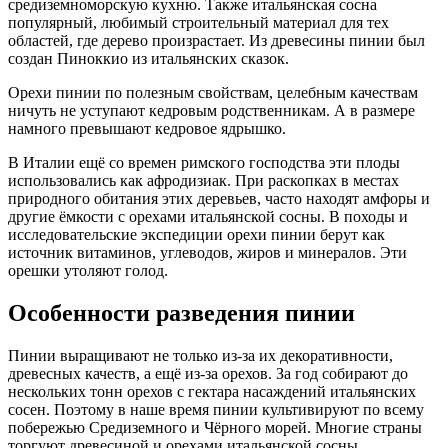
средиземноморскую кухню. Также итальянская сосна
популярный, любимый строительный материал для тех
областей, где дерево произрастает. Из древесины пинии был
создан Пиноккио из итальянских сказок.
Орехи пинии по полезным свойствам, целебным качествам
ничуть не уступают кедровым родственникам. А в размере
намного превышают кедровое ядрышко.
В Италии ещё со времен римского господства эти плоды
использовались как афродизиак. При раскопках в местах
природного обитания этих деревьев, часто находят амфоры и
другие ёмкости с орехами итальянской сосны. В походы и
исследовательские экспедиции орехи пинии берут как
источник витаминов, углеводов, жиров и минералов. Эти
орешки утоляют голод.
Особенности разведения пинии
Пинии выращивают не только из-за их декоративности,
древесных качеств, а ещё из-за орехов. За год собирают до
нескольких тонн орехов с гектара насаждений итальянских
сосен. Поэтому в наше время пинии культивируют по всему
побережью Средиземного и Чёрного морей. Многие страны
торгуют древесиной и орехами итальянской сосны.