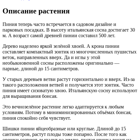
Описание растения
Пиния теперь часто встречается в садовом дизайне и
парковых посадках. В высоту итальянская сосна достигает 30
м. А возраст самой древней пинии составил 500 лет.
Дерево наделено яркой зелёной хвоей. А крона пинии
составляет компактный зонтик из многочисленных пушистых
веток, направленных вверх. Да и иглы у этой
необыкновенной сосны расположены оригинально —
парные, длиной до 15 сантиметров.
У старых деревьев ветви растут горизонтально и вверх. Из-за
такого расположения ветвей и получается этот зонтик. Часто
пиния имеет сизоватую хвою. Итальянскую сосну используют
для выращивания бонсая.
Это вечнозелёное растение легко адаптируется к любым
условиям. Потому в миниминизированных объёмах бонсая,
пиния спокойно себя чувствует.
Шишки пинии яйцеобразные или круглые. Длиной до 15
сантиметров, растут плоды тоже попарно. После того как
орешки созреют, выпадут на землю, пустая шишка висит на