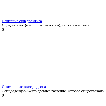
Описание сциадопитиса
Сциадопитис (sciadopitys verticillata), также известный
0
Описание лепидодендрона
Лепидодендрон – это древнее растение, которое существовало
0