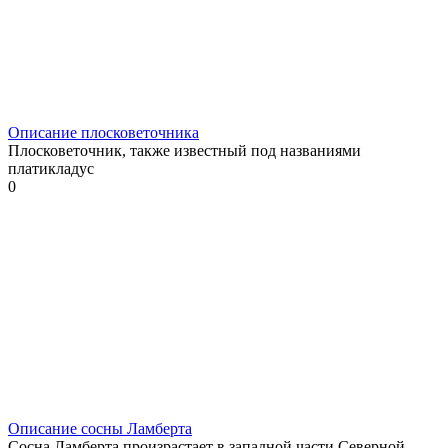
Описание плосковеточника
Плосковеточник, также известный под названиями
платикладус
0
Описание сосны Ламберта
Сосна Ламберта произрастает в западной части Северной