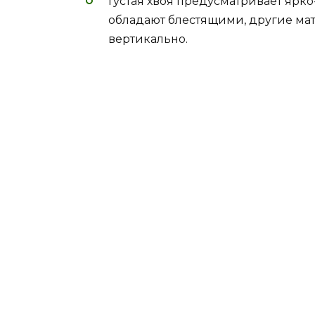
Густая хвоя предусматривает ярк
обладают блестящими, другие мат
вертикально.