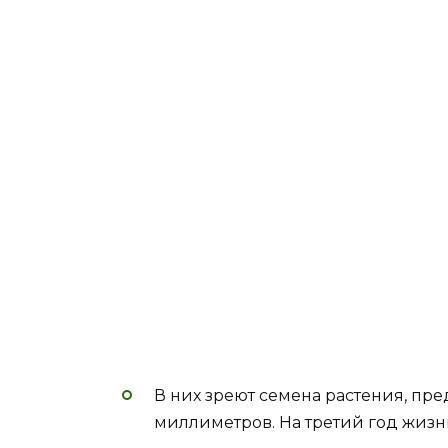
В них зреют семена растения, пр
миллиметров. На третий год жиз