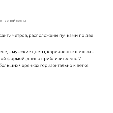
я черной сосны
5 сантиметров, расположены пучками по две
еве, – мужские цветы, коричневые шишки –
ой формой, длина приблизительно 7
больших черенках горизонтально к ветке.