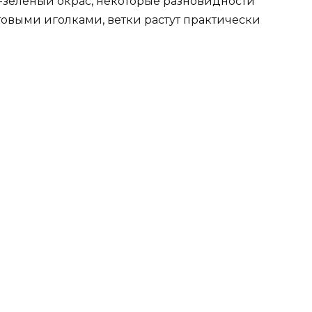
о-зеленый окрас, некоторые разновидности
овыми иголками, ветки растут практически