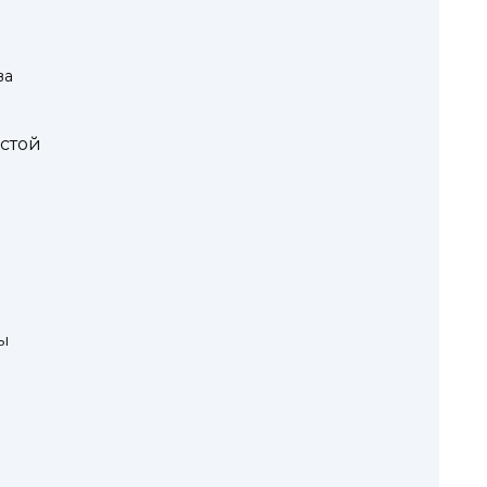
ва
стой
ы