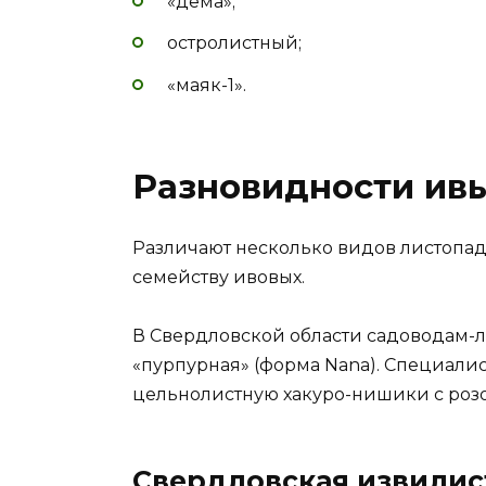
«дема»;
остролистный;
«маяк-1».
Разновидности ив
Различают несколько видов листопа
семейству ивовых.
В Свердловской области садоводам-л
«пурпурная» (форма Nana). Специали
цельнолистную хакуро-нишики с роз
Свердловская извилис