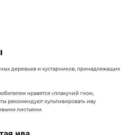
ы
дных деревьев и кустарников, принадлежащих
юбителям нравятся «плакучий гном,
сты рекомендуют культивировать иву
овыми листьями.
тая ива