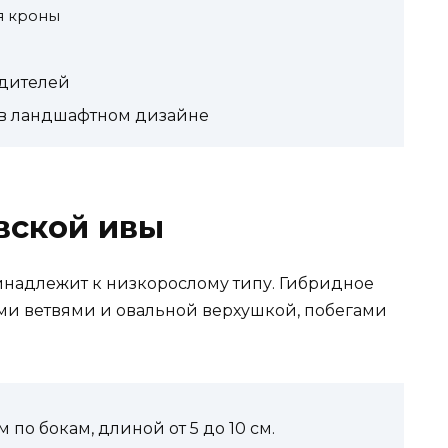
я кроны
едителей
в ландшафтном дизайне
вской ивы
инадлежит к низкорослому типу. Гибридное
ми ветвями и овальной верхушкой, побегами
 по бокам, длиной от 5 до 10 см.