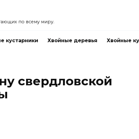
тающих по всему миру.
е кустарники
Хвойные деревья
Хвойные к
ону свердловской
вы