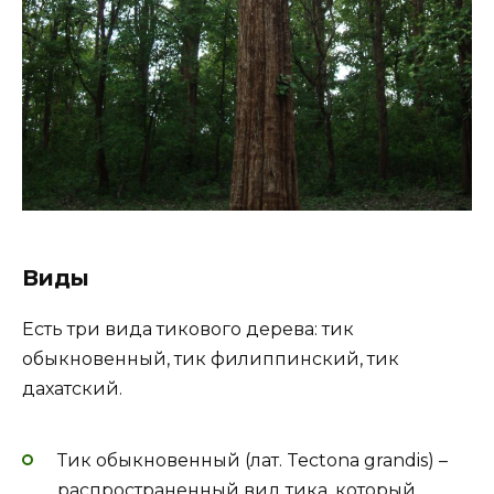
Виды
Есть три вида тикового дерева: тик
обыкновенный, тик филиппинский, тик
дахатский.
Тик обыкновенный (лат. Tectona grandis) –
распространенный вид тика, который