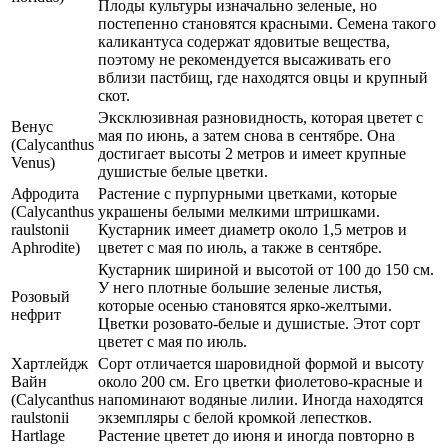
Плоды культуры изначально зеленые, но
постепенно становятся красными. Семена такого
каликантуса содержат ядовитые вещества,
поэтому не рекомендуется высаживать его
вблизи пастбищ, где находятся овцы и крупный
скот.
Эксклюзивная разновидность, которая цветет с
Венус
мая по июнь, а затем снова в сентябре. Она
(Calycanthus
достигает высоты 2 метров и имеет крупные
Venus)
душистые белые цветки.
Афродита
Растение с пурпурными цветками, которые
(Calycanthus
украшены белыми мелкими штришками.
raulstonii
Кустарник имеет диаметр около 1,5 метров и
Aphrodite)
цветет с мая по июль, а также в сентябре.
Кустарник шириной и высотой от 100 до 150 см.
У него плотные большие зеленые листья,
Розовый
которые осенью становятся ярко-желтыми.
нефрит
Цветки розовато-белые и душистые. Этот сорт
цветет с мая по июль.
Хартлейдж
Сорт отличается шаровидной формой и высоту
Вайн
около 200 см. Его цветки фиолетово-красные и
(Calycanthus
напоминают водяные лилии. Иногда находятся
raulstonii
экземпляры с белой кромкой лепестков.
Hartlage
Растение цветет до июня и иногда повторно в