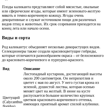
Плоды каликанта представляют собой мясистые, овальные
или сферические ягоды, которые имеют зеленовато-желтую
мякоть и темно-коричневую кожицу. Ягоды очень
декоративные и служат источником пищи для различных
видов птиц и животных. Их срок созревания приходится на
конец лета или начало осени.
Виды и сорта
Род каликантус объединяет несколько дикорастущих видов.
Селекционеры также создали красивоцветущие гибриды,
которые отличаются разнообразием окраса – от белоснежного
до красновато-коричневого и пурпурно-красного.
Вид
Описание
Листопадный кустарник, достигающий высоты
около 200 сантиметров. Он неприхотлив и
цветет с мая по август. У него густая крона из
зеленой, душистой листвы, которая осенью
меняет цвет на желтый. В июне на кусте
распускается большое количество крупных
Цветущий
цветков красновато-коричневого оттенка,
(Calycanthus
имеющих приятный аромат спелой клубники.
floridus)