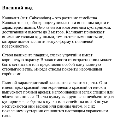
Внешний вид
Каликант (лат. Calycanthus) – это растение семейства
Каликантовых, обладающее уникальным внешним видом и
характеристиками. Оно является многолетним кустарником,
достигающим высоты до 3 метров. Каликант привлекает
внимание своими крупными, темно-зелеными листьями,
которые имеют эллиптическую форму с глянцевой
поверхностью.
Ствол каликанта гладкий, слегка упругий и имеет
коричневую окраску. В зависимости от возраста ствол может
быть ветвистым или представлять собой одну главную
ствольную ветвь. Иногда стволы покрыты небольшими
горбиками.
Главной характеристикой каликанта являются цветы. Они
имеют ярко-красный или коричневато-красный оттенок и
выпускают пряный аромат, напоминающий запах специй или
яблочного пирога. Цветы культуры крупные и необычные для
кустарников, собраны в пучки или семейства по 2-3 штуки.
Распускаются они весной или ранним летом, и с их
появлением кустарник становится настоящим украшением
сада.