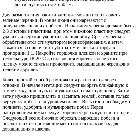
достигнут высоты 35-50 см.
Для размножения ракитника также можно использовать
зеленые черенки. В конце июня они нарезаются с
полуодревесневших побегов. На каждом черенке должно быть
2-3 листовые пластины, при этом нижнюю пластину следует
удалить, а верхние укоротить наполовину. Срезы черенков
обрабатываются стимулятором корнеобразования, а затем
сажаются в горшочки с субстратом из песка и торфа в
пропорции 1:1. Накройте горшочки пленкой и храните при
температуре 18-20°C до появления корней. После этого
пленку можно снять и продолжить выращивание черенков в
течение двух лет.
Более простой способ размножения ракитника – через
отводки. В начале вегетации следует выбрать ближайшую к
земле ветку, пригнуть ее и уложить во влажную почву. Затем
ветку нужно пришпилить и засыпать землей, оставив только
верхушку побега над уровнем почвы. Весь сезон необходимо
поливать, удобрять и мульчировать побег. Перед
наступлением зимы следует хорошо укрыть кусты и отводки.
Следующей весной можно обрезать выросшие побеги и
посадить их на постоянное место или использовать для
доращивания в школке.