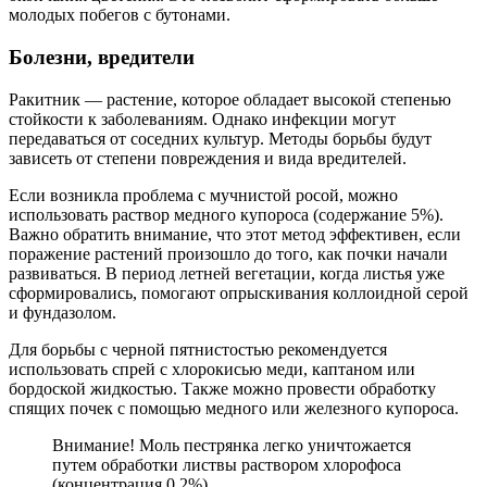
молодых побегов с бутонами.
Болезни, вредители
Ракитник — растение, которое обладает высокой степенью
стойкости к заболеваниям. Однако инфекции могут
передаваться от соседних культур. Методы борьбы будут
зависеть от степени повреждения и вида вредителей.
Если возникла проблема с мучнистой росой, можно
использовать раствор медного купороса (содержание 5%).
Важно обратить внимание, что этот метод эффективен, если
поражение растений произошло до того, как почки начали
развиваться. В период летней вегетации, когда листья уже
сформировались, помогают опрыскивания коллоидной серой
и фундазолом.
Для борьбы с черной пятнистостью рекомендуется
использовать спрей с хлорокисью меди, каптаном или
бордоской жидкостью. Также можно провести обработку
спящих почек с помощью медного или железного купороса.
Внимание! Моль пестрянка легко уничтожается
путем обработки листвы раствором хлорофоса
(концентрация 0,2%).