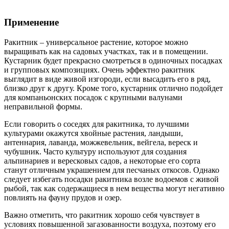
Применение
Ракитник – универсальное растение, которое можно
выращивать как на садовых участках, так и в помещении.
Кустарник будет прекрасно смотреться в одиночных посадках
и групповых композициях. Очень эффектно ракитник
выглядит в виде живой изгороди, если высадить его в ряд,
близко друг к другу. Кроме того, кустарник отлично подойдет
для компаньонских посадок с крупными валунами
неправильной формы.
Если говорить о соседях для ракитника, то лучшими
культурами окажутся хвойные растения, ландыши,
антеннария, лаванда, можжевельник, вейгела, вереск и
чубушник. Часто культуру используют для создания
альпинариев и вересковых садов, а некоторые его сорта
станут отличным украшением для песчаных откосов. Однако
следует избегать посадки ракитника возле водоемов с живой
рыбой, так как содержащиеся в нем вещества могут негативно
повлиять на фауну прудов и озер.
Важно отметить, что ракитник хорошо себя чувствует в
условиях повышенной загазованности воздуха, поэтому его