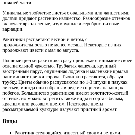
нижней части.
Уникальные тройчатые листья с овальными или ланцетными
долями придают растению изящество. Разнообразие оттенков
включает ярко-зеленые, изумрудные и серебристо-сизые
вариации.
Ракитники расцветают весной и летом, с
продолжительностью не менее месяца. Некоторые из них
продолжают цвести с мая до августа.
Пышные цветки ракитника сразу привлекают внимание своей
ослепительной яркостью. Трубчатая чашечка, крупный
заостренный парус, опушенная лодочка и маленькие крылья
напоминают цветки гороха. Тычинки срастаются, образуя
трубку. Цветы обычно распускаются по 1-3 штуки в пазухах
листьев, иногда они собраны в редкие соцветия на концах
побегов. Большинство ракитников имеют золотисто-желтый
оттенок, но можно встретить также виды и сорта с белым,
красным или розовым цветом. Некоторые цветы
рассматриваемой культуры излучают приятный аромат.
Виды
Ракитник стелющийся, известный своими ветвями,